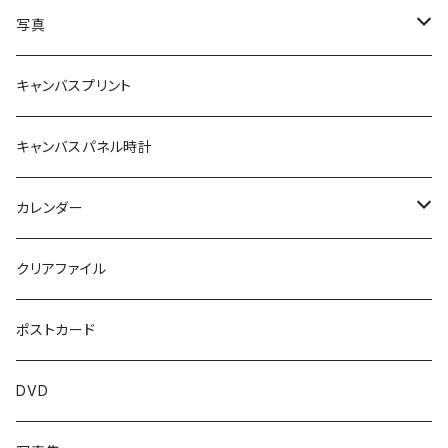
写真
額付き
キャンバスプリント
額なし
キャンバスパネル時計
カレンダー
卓上カレンダー
クリアファイル
壁掛けカレンダー
ポストカード
DVD