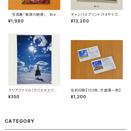
写真集「美瑛の絶景」 Breat
キャンバスプリント（F4サイズ、3
htaking Biei
33×242mm）、全3種類
¥1,980
¥13,200
クリアファイル（クリスマスツリ
名刺印刷【100枚、片面黒一色】
ー、青い池）
¥350
¥1,200
CATEGORY