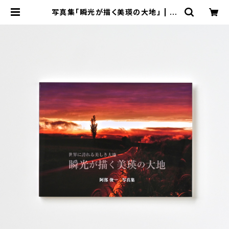
写真集「瞬光が描く美瑛の大地」 | 写
真家 阿部俊一 オンラインショップ-A
BE Shunichi Online Shop-