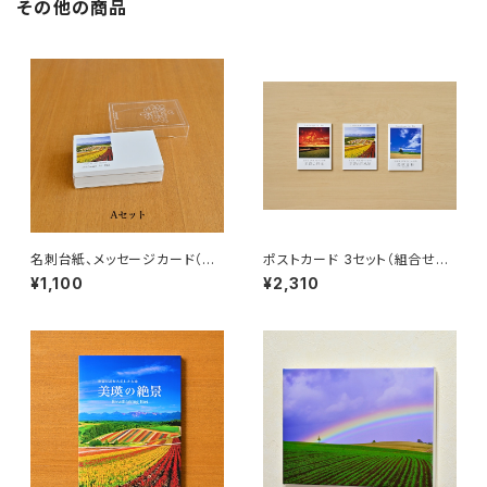
その他の商品
名刺台紙、メッセージカード（４
ポストカード 3セット（組合せ自
種類のセットが有り）
由）
¥1,100
¥2,310