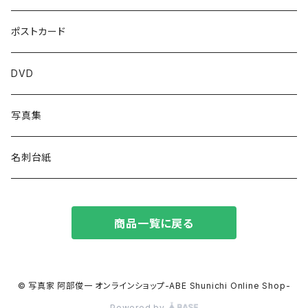
壁掛けカレンダー
ポストカード
DVD
写真集
名刺台紙
商品一覧に戻る
© 写真家 阿部俊一 オンラインショップ-ABE Shunichi Online Shop-
Powered by