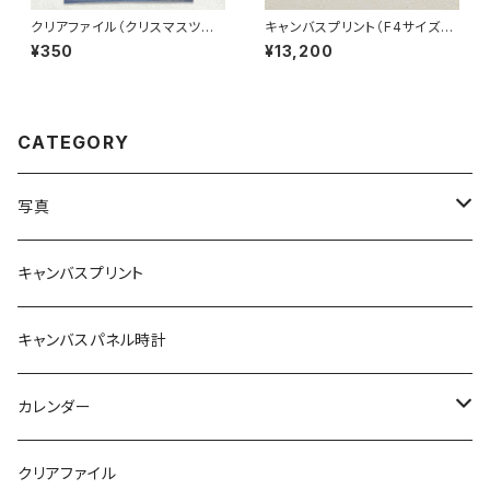
クリアファイル（クリスマスツリ
キャンバスプリント（F4サイズ、3
ー、青い池）
33×242mm）、全3種類
¥350
¥13,200
CATEGORY
写真
額付き
キャンバスプリント
額なし
キャンバスパネル時計
カレンダー
卓上カレンダー
クリアファイル