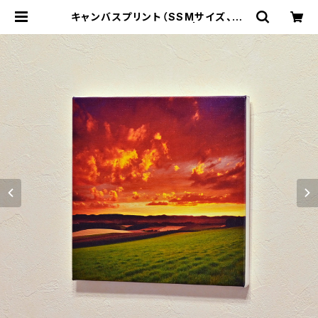
キャンバスプリント（SSMサイズ、22
8×228mm）、全11種類 | 写真家 阿
部俊一 オンラインショップ-ABE Sh
unichi Online Shop-